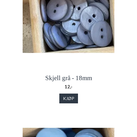
Skjell grå - 18mm
12,-
KJØP