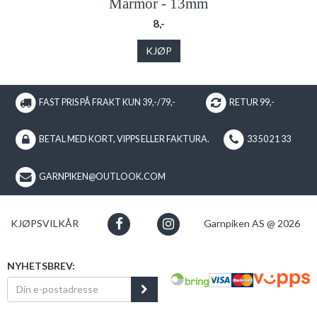
Marmor - 13mm
8,-
KJØP
FAST PRIS PÅ FRAKT KUN 39,-/79,-
RETUR 99,-
BETAL MED KORT, VIPPS ELLER FAKTURA.
33 50 21 33
GARNPIKEN@OUTLOOK.COM
KJØPSVILKÅR
Garnpiken AS @ 2026
NYHETSBREV: