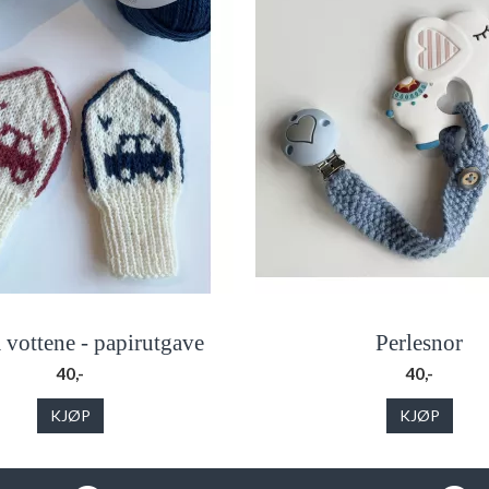
vottene - papirutgave
Perlesnor
40,-
40,-
KJØP
KJØP