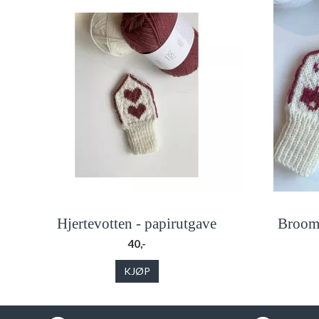
Hjertevotten - papirutgave
Broom 
40,-
KJØP