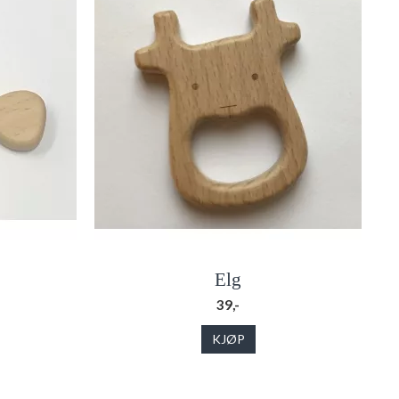
Elg
39,-
KJØP