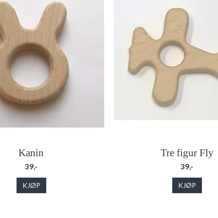
Kanin
Tre figur Fly
39,-
39,-
KJØP
KJØP