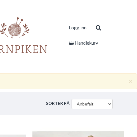
Logg inn
Handlekurv
×
SORTER PÅ: