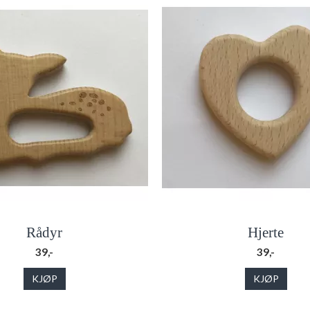
Rådyr
Hjerte
39,-
39,-
KJØP
KJØP