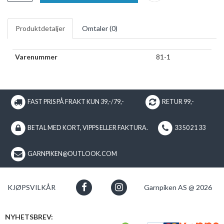
Produktdetaljer
Omtaler (
0
)
Varenummer
81-1
FAST PRIS PÅ FRAKT KUN 39,-/79,-
RETUR 99,-
BETAL MED KORT, VIPPS ELLER FAKTURA.
33 50 21 33
GARNPIKEN@OUTLOOK.COM
KJØPSVILKÅR
Garnpiken AS @ 2026
NYHETSBREV: