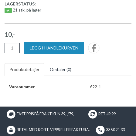
LAGERSTATUS:
21 stk. på lager
10,-
LEGG I HANDLEKURVEN
Produktdetaljer
Omtaler (
0
)
Varenummer
622-1
FAST PRIS PÅ FRAKT KUN 39,-/79,-
RETUR 99,-
BETAL MED KORT, VIPPS ELLER FAKTURA.
33 50 21 33