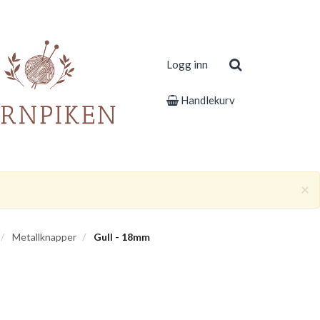
Logg inn
Handlekurv
×
Metallknapper
Gull - 18mm