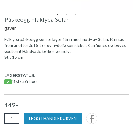
Påskeegg Flåklypa Solan
gaver
Flåklypa påskeegg som er laget i tinn med motiv av Solan. Kan tas
frem år etter år. Det er og nydelig som dekor. Kan åpnes og legges
godteri i! Håndvask, tørkes grundig.
Str: 15 cm
LAGERSTATUS:
8 stk. på lager
149,-
LEGG I HANDLEKURVEN