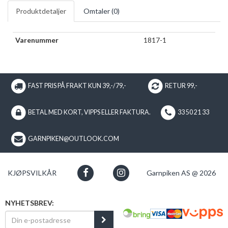
Produktdetaljer
Omtaler (
0
)
Varenummer
1817-1
FAST PRIS PÅ FRAKT KUN 39,-/79,-
RETUR 99,-
BETAL MED KORT, VIPPS ELLER FAKTURA.
33 50 21 33
GARNPIKEN@OUTLOOK.COM
KJØPSVILKÅR
Garnpiken AS @ 2026
NYHETSBREV: