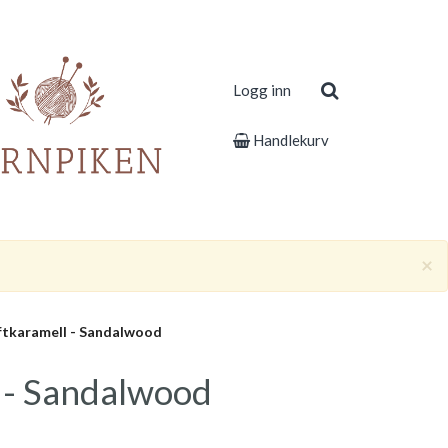
Logg inn
Handlekurv
×
tkaramell - Sandalwood
 - Sandalwood