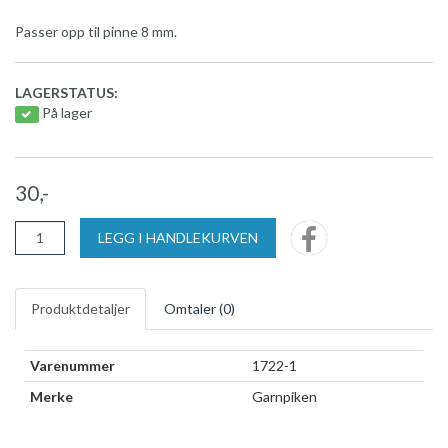
Passer opp til pinne 8 mm.
LAGERSTATUS:
På lager
30,-
LEGG I HANDLEKURVEN
Produktdetaljer
Omtaler (
0
)
Varenummer
1722-1
Merke
Garnpiken