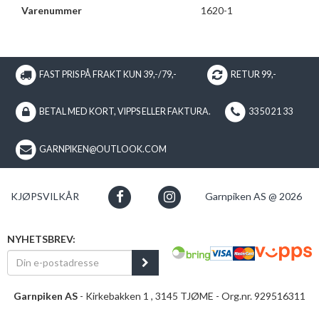
Varenummer
1620-1
FAST PRIS PÅ FRAKT KUN 39,-/79,-
RETUR 99,-
BETAL MED KORT, VIPPS ELLER FAKTURA.
33 50 21 33
GARNPIKEN@OUTLOOK.COM
KJØPSVILKÅR
Garnpiken AS @ 2026
NYHETSBREV:
Garnpiken AS
- Kirkebakken 1 , 3145 TJØME - Org.nr. 929516311