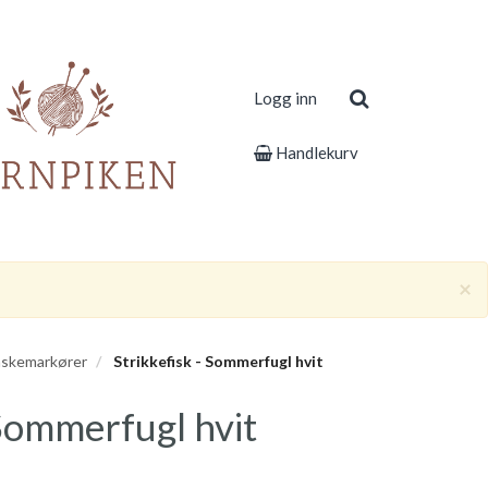
Logg inn
Handlekurv
×
skemarkører
Strikkefisk - Sommerfugl hvit
 Sommerfugl hvit