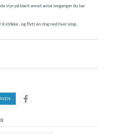
olde styr på blant annet antal omganger du har
å strikke , og flytt en ring ned hver omg.
URVEN
0
)