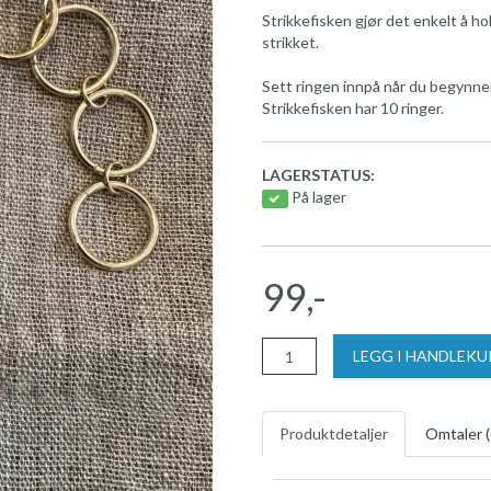
Strikkefisken gjør det enkelt å h
strikket.
Sett ringen innpå når du begynner 
Strikkefisken har 10 ringer.
LAGERSTATUS:
På lager
99,-
LEGG I HANDLEK
Produktdetaljer
Omtaler (