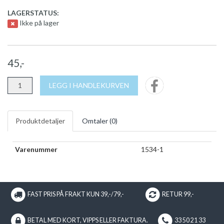
LAGERSTATUS:
Ikke på lager
45,-
LEGG I HANDLEKURVEN
Produktdetaljer
Omtaler (
0
)
Varenummer
1534-1
FAST PRIS PÅ FRAKT KUN 39,-/79,-
RETUR 99,-
BETAL MED KORT, VIPPS ELLER FAKTURA.
33 50 21 33