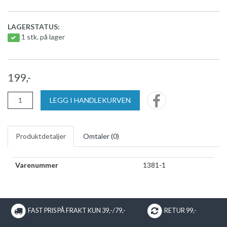
LAGERSTATUS:
1 stk. på lager
199,-
LEGG I HANDLEKURVEN
Produktdetaljer
Omtaler (
0
)
Varenummer
1381-1
FAST PRIS PÅ FRAKT KUN 39,-/79,-
RETUR 99,-