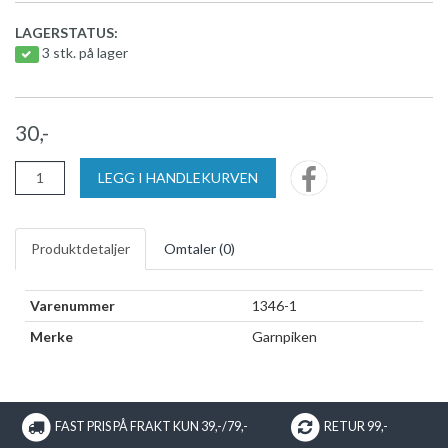
LAGERSTATUS:
3 stk. på lager
30,-
LEGG I HANDLEKURVEN
Produktdetaljer
Omtaler (
0
)
Varenummer
1346-1
Merke
Garnpiken
FAST PRIS PÅ FRAKT KUN 39,-/79,-
RETUR 99,-