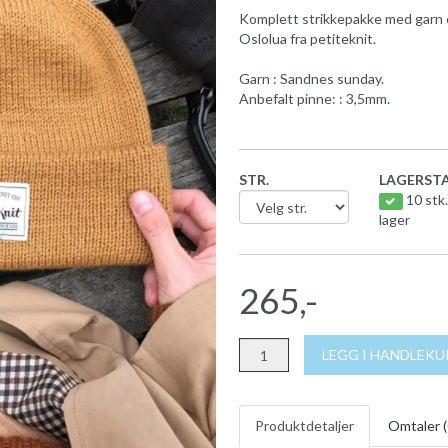
Komplett strikkepakke med garn o
Oslolua fra petiteknit.
Garn : Sandnes sunday.
Anbefalt pinne: : 3,5mm.
STR.
LAGERSTA
10 stk.
lager
265,-
LEGG I HANDLEK
Produktdetaljer
Omtaler (