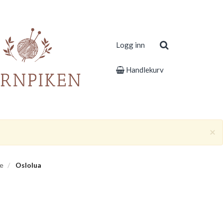
Logg inn
Handlekurv
×
e
Oslolua