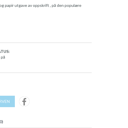
g papir utgave av oppskrift , på den populære
TUS:
 på
URVEN
0
)