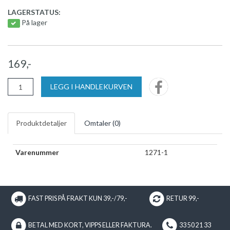
LAGERSTATUS:
På lager
169,-
LEGG I HANDLEKURVEN
Produktdetaljer
Omtaler (
0
)
Varenummer
1271-1
FAST PRIS PÅ FRAKT KUN 39,-/79,-
RETUR 99,-
BETAL MED KORT, VIPPS ELLER FAKTURA.
33 50 21 33