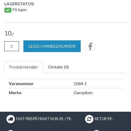
LAGERSTATUS:
På lager
10,-
LEGG I HANDLEKURVEN
Produktdetaljer
Omtaler (
0
)
Varenummer
1064-1
Merke
Garnpiken
FAST PRIS PÅ FRAKT KUN 39,-/79,-
RETUR 99,-