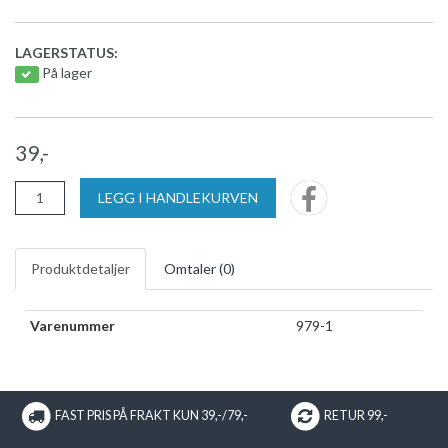
LAGERSTATUS:
På lager
39,-
LEGG I HANDLEKURVEN
Produktdetaljer
Omtaler (
0
)
Varenummer
979-1
FAST PRIS PÅ FRAKT KUN 39,-/79,-
RETUR 99,-