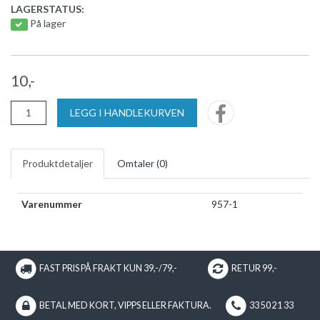
LAGERSTATUS:
På lager
10,-
LEGG I HANDLEKURVEN
Produktdetaljer
Omtaler (
0
)
Varenummer
957-1
FAST PRIS PÅ FRAKT KUN 39,-/79,-
RETUR 99,-
BETAL MED KORT, VIPPS ELLER FAKTURA.
33 50 21 33