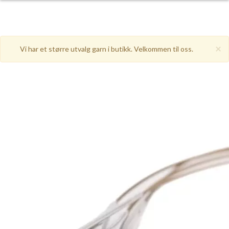
×
Vi har et større utvalg garn i butikk. Velkommen til oss.