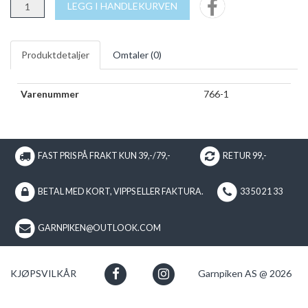
LEGG I HANDLEKURVEN
Produktdetaljer
Omtaler (
0
)
Varenummer
766-1
FAST PRIS PÅ FRAKT KUN 39,-/79,-
RETUR 99,-
BETAL MED KORT, VIPPS ELLER FAKTURA.
33 50 21 33
GARNPIKEN@OUTLOOK.COM
KJØPSVILKÅR
Garnpiken AS @ 2026