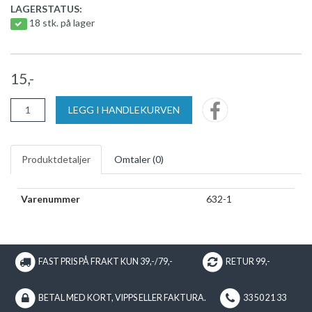
LAGERSTATUS:
18 stk. på lager
15,-
LEGG I HANDLEKURVEN
Produktdetaljer
Omtaler (
0
)
Varenummer
632-1
FAST PRIS PÅ FRAKT KUN 39,-/79,-
RETUR 99,-
BETAL MED KORT, VIPPS ELLER FAKTURA.
33 50 21 33