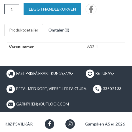
LEGG I HANDLEKURVEN
Produktdetaljer
Omtaler (
0
)
Varenummer
602-1
FAST PRIS PÅ FRAKT KUN 39,-/79,-
RETUR 99,-
BETAL MED KORT, VIPPS ELLER FAKTURA.
33 50 21 33
GARNPIKEN@OUTLOOK.COM
KJØPSVILKÅR
Garnpiken AS @ 2026