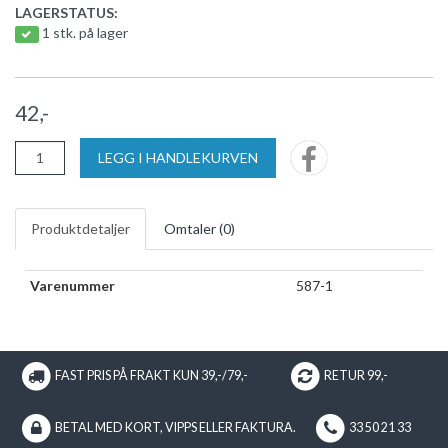
LAGERSTATUS:
1 stk. på lager
42,-
LEGG I HANDLEKURVEN
Produktdetaljer
Omtaler (
0
)
Varenummer
587-1
FAST PRIS PÅ FRAKT KUN 39,-/79,-
RETUR 99,-
BETAL MED KORT, VIPPS ELLER FAKTURA.
33 50 21 33