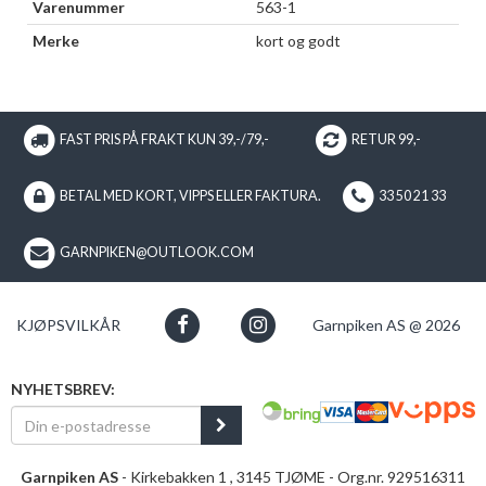
Varenummer
563-1
Merke
kort og godt
FAST PRIS PÅ FRAKT KUN 39,-/79,-
RETUR 99,-
BETAL MED KORT, VIPPS ELLER FAKTURA.
33 50 21 33
GARNPIKEN@OUTLOOK.COM
KJØPSVILKÅR
Garnpiken AS @ 2026
NYHETSBREV:
Garnpiken AS
- Kirkebakken 1 , 3145 TJØME - Org.nr. 929516311