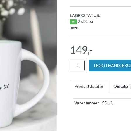
LAGERSTATUS:
2 stk. på
lager
149,-
LEGG I HANDLEK
Produktdetaljer
Omtaler (
Varenummer
551-1