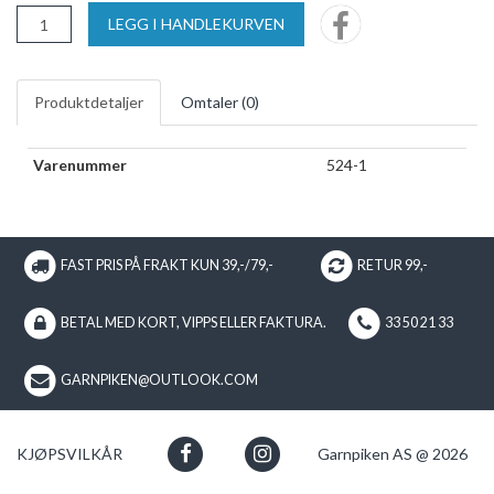
LEGG I HANDLEKURVEN
Produktdetaljer
Omtaler (
0
)
Varenummer
524-1
FAST PRIS PÅ FRAKT KUN 39,-/79,-
RETUR 99,-
BETAL MED KORT, VIPPS ELLER FAKTURA.
33 50 21 33
GARNPIKEN@OUTLOOK.COM
KJØPSVILKÅR
Garnpiken AS @ 2026