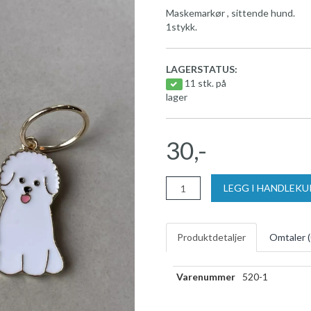
Maskemarkør , sittende hund.
1stykk.
LAGERSTATUS:
11 stk. på
lager
30,-
LEGG I HANDLEK
Produktdetaljer
Omtaler (
Varenummer
520-1