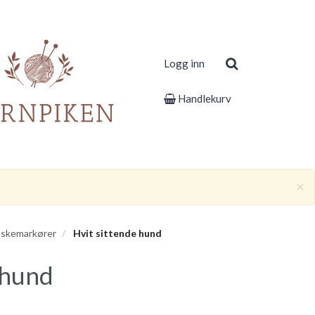
Logg inn
Handlekurv
×
skemarkører
Hvit sittende hund
 hund