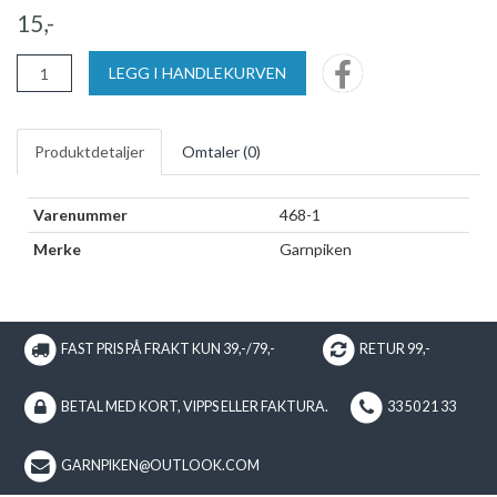
15,-
LEGG I HANDLEKURVEN
Produktdetaljer
Omtaler (
0
)
Varenummer
468-1
Merke
Garnpiken
FAST PRIS PÅ FRAKT KUN 39,-/79,-
RETUR 99,-
BETAL MED KORT, VIPPS ELLER FAKTURA.
33 50 21 33
GARNPIKEN@OUTLOOK.COM