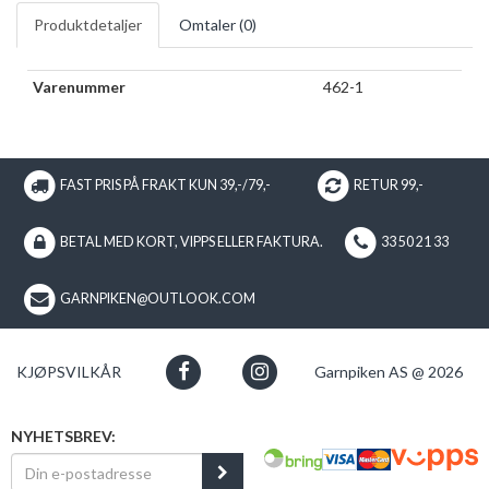
Produktdetaljer
Omtaler (
0
)
Varenummer
462-1
FAST PRIS PÅ FRAKT KUN 39,-/79,-
RETUR 99,-
BETAL MED KORT, VIPPS ELLER FAKTURA.
33 50 21 33
GARNPIKEN@OUTLOOK.COM
KJØPSVILKÅR
Garnpiken AS @ 2026
NYHETSBREV: