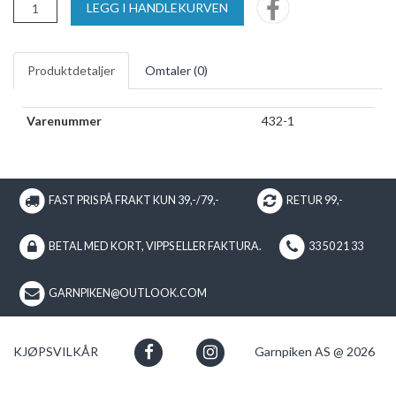
LEGG I HANDLEKURVEN
Produktdetaljer
Omtaler (
0
)
Varenummer
432-1
FAST PRIS PÅ FRAKT KUN 39,-/79,-
RETUR 99,-
BETAL MED KORT, VIPPS ELLER FAKTURA.
33 50 21 33
GARNPIKEN@OUTLOOK.COM
KJØPSVILKÅR
Garnpiken AS @ 2026