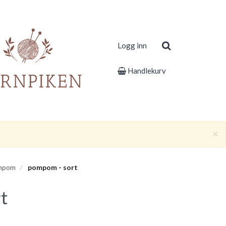
Logg inn
Handlekurv
×
ompom
pompom - sort
t