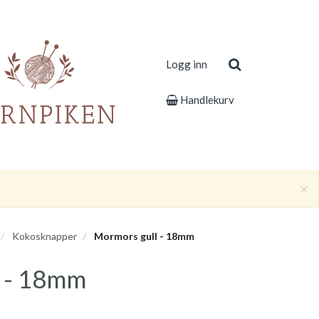
Logg inn
Handlekurv
×
Kokosknapper
Mormors gull - 18mm
 - 18mm