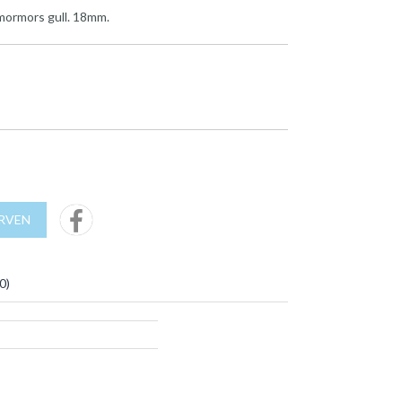
mormors gull. 18mm.
URVEN
0
)