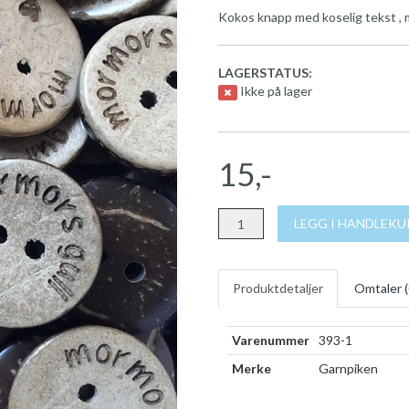
Kokos knapp med koselig tekst , 
LAGERSTATUS:
Ikke på lager
15,-
LEGG I HANDLEK
Produktdetaljer
Omtaler (
Varenummer
393-1
Merke
Garnpiken