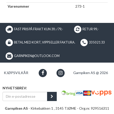
Varenummer
273-1
FAST PRIS PÅ FRAKT KUN 39,-/79,-
RETUR 99,-
BETAL MED KORT, VIPPS ELLER FAKTURA.
33 50 21 33
GARNPIKEN@OUTLOOK.COM
KJØPSVILKÅR
Garnpiken AS @ 2026
NYHETSBREV:
Garnpiken AS
- Kirkebakken 1 , 3145 TJØME - Org.nr. 929516311