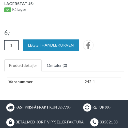
LAGERSTATUS:
På lager
6,-
LEGG I HANDLEKURVEN
Produktdetaljer
Omtaler (
0
)
Varenummer
242-1
FAST PRIS PÅ FRAKT KUN 39,-/79,-
RETUR 99,-
BETAL MED KORT, VIPPS ELLER FAKTURA.
33 50 21 33