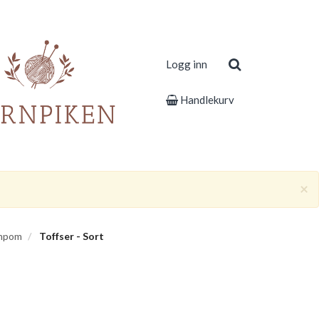
Logg inn
Handlekurv
×
ompom
Toffser - Sort