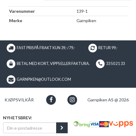
Varenummer
139-1
Merke
Garnpiken
FAST PRIS PÅ FRAKT KUN 39,-/79,-
RETUR 99,-
BETAL MED KORT, VIPPS ELLER FAKTURA.
33 50 21 33
GARNPIKEN@OUTLOOK.COM
KJØPSVILKÅR
Garnpiken AS @ 2026
NYHETSBREV: