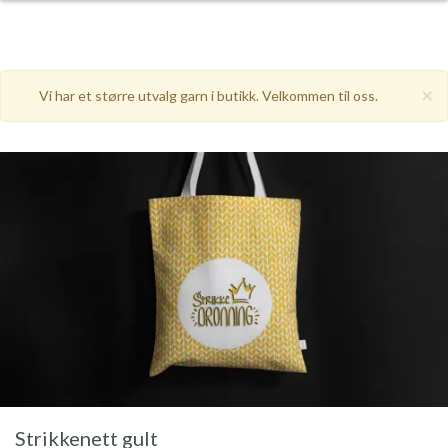
×
Vi har et større utvalg garn i butikk. Velkommen til oss.
Strikkenett gult