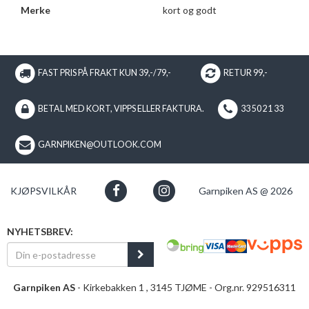
Merke
kort og godt
FAST PRIS PÅ FRAKT KUN 39,-/79,-
RETUR 99,-
BETAL MED KORT, VIPPS ELLER FAKTURA.
33 50 21 33
GARNPIKEN@OUTLOOK.COM
KJØPSVILKÅR
Garnpiken AS @ 2026
NYHETSBREV:
Garnpiken AS
- Kirkebakken 1 , 3145 TJØME - Org.nr. 929516311