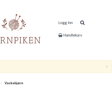
Logg inn
Handlekurv
×
Vaskebjørn