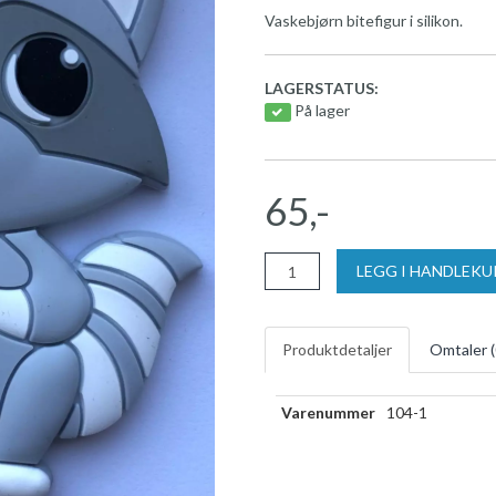
Vaskebjørn bitefigur i silikon.
LAGERSTATUS:
På lager
65,-
LEGG I HANDLEK
Produktdetaljer
Omtaler (
Varenummer
104-1