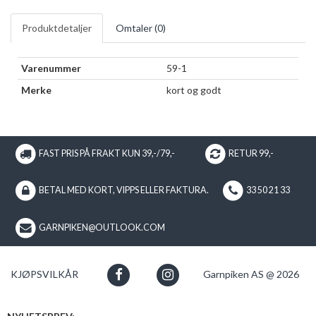
Produktdetaljer
Omtaler (
0
)
Varenummer
59-1
Merke
kort og godt
FAST PRIS PÅ FRAKT KUN 39,-/79,-
RETUR 99,-
BETAL MED KORT, VIPPS ELLER FAKTURA.
33 50 21 33
GARNPIKEN@OUTLOOK.COM
KJØPSVILKÅR
Garnpiken AS @ 2026