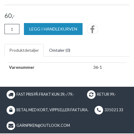
60,-
LEGG I HANDLEKURVEN
Produktdetaljer
Omtaler (
0
)
Varenummer
36-1
FAST PRIS PÅ FRAKT KUN 39,-/79,-
RETUR 99,-
BETAL MED KORT, VIPPS ELLER FAKTURA.
33 50 21 33
GARNPIKEN@OUTLOOK.COM