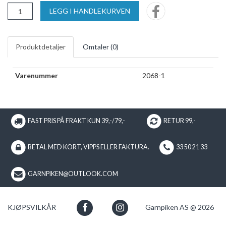
LEGG I HANDLEKURVEN
Produktdetaljer
Omtaler (
0
)
Varenummer
2068-1
FAST PRIS PÅ FRAKT KUN 39,-/79,-
RETUR 99,-
BETAL MED KORT, VIPPS ELLER FAKTURA.
33 50 21 33
GARNPIKEN@OUTLOOK.COM
KJØPSVILKÅR
Garnpiken AS @ 2026