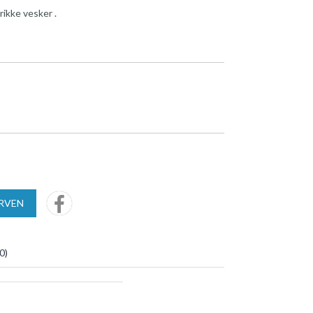
rikke vesker .
URVEN
0
)