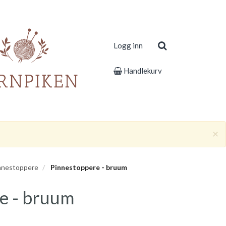
Logg inn
Handlekurv
×
nnestoppere
Pinnestoppere - bruum
e - bruum