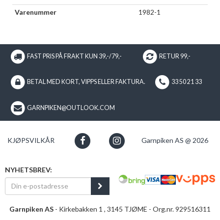
Varenummer
1982-1
FAST PRIS PÅ FRAKT KUN 39,-/79,-
RETUR 99,-
BETAL MED KORT, VIPPS ELLER FAKTURA.
33 50 21 33
GARNPIKEN@OUTLOOK.COM
KJØPSVILKÅR
Garnpiken AS @ 2026
NYHETSBREV:
Garnpiken AS
- Kirkebakken 1 , 3145 TJØME - Org.nr. 929516311