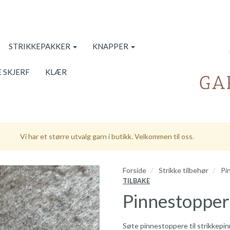
STRIKKEPAKKER
KNAPPER
 SKJERF
KLÆR
Vi har et større utvalg garn i butikk. Velkommen til oss.
Forside
Strikke tilbehør
Pi
TILBAKE
Pinnestoppere
Søte pinnestoppere til strikkepinn