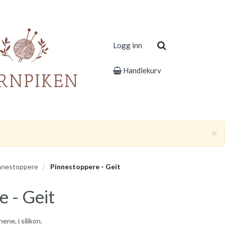
Logg inn
Handlekurv
×
nnestoppere
Pinnestoppere - Geit
 - Geit
ene, i silikon.