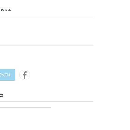
ne str.
URVEN
0
)