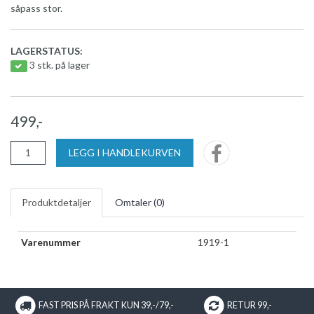
såpass stor.
LAGERSTATUS:
3 stk. på lager
499,-
LEGG I HANDLEKURVEN
Produktdetaljer
Omtaler (
0
)
Varenummer
1919-1
FAST PRIS PÅ FRAKT KUN 39,-/79,-
RETUR 99,-